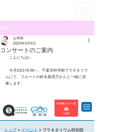
ME
​千葉寺音楽教室
NU
記事
山本睦
2025年3月4日
コンサートのご案内
　こんにちは♪
　今月23日16:00～、千葉市科学館プラネタリウ
ムにて、フルートの鈴木真理乃さんと一緒に演
奏します。